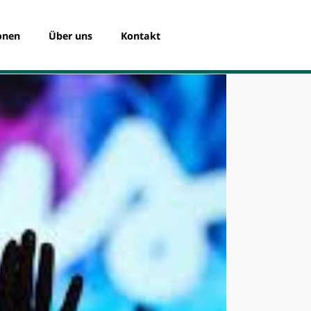
Navigation
überspringen
onen
Über uns
Kontakt
Das Spendenportal
Die SKB Witten eG
Das Team
Registrierung für Organisationen