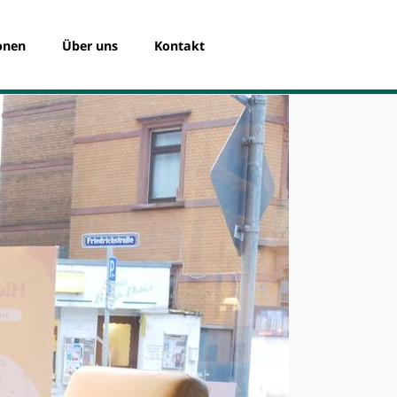
Navigation
überspringen
onen
Über uns
Kontakt
Das Spendenportal
Die SKB Witten eG
Das Team
Registrierung für Organisationen