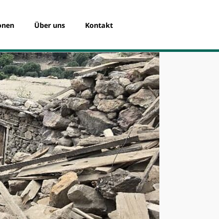
Navigation
überspringen
onen
Über uns
Kontakt
Das Spendenportal
Die SKB Witten eG
Das Team
Registrierung für Organisationen