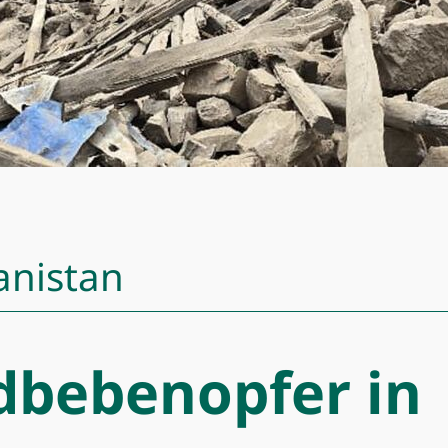
anistan
rdbebenopfer in